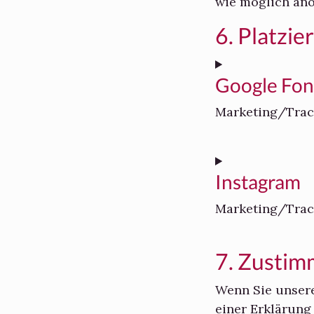
wie möglich ano
6. Platzie
Google Fon
Marketing/Trac
Consent
to
Instagram
service
google-
Marketing/Trac
fonts
Consent
7. Zusti
to
service
Wenn Sie unsere
instagram
einer Erklärung 