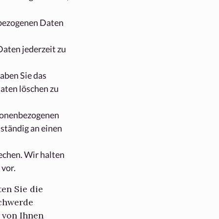
nbezogenen Daten
aten jederzeit zu
haben Sie das
aten löschen zu
ersonenbezogenen
ständig an einen
echen. Wir halten
 vor.
ten Sie die
schwerde
 von Ihnen