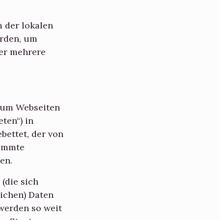
 der lokalen
erden, um
er mehrere
, um Webseiten
eten“) in
bettet, der von
timmte
en.
(die sich
lichen) Daten
 werden so weit