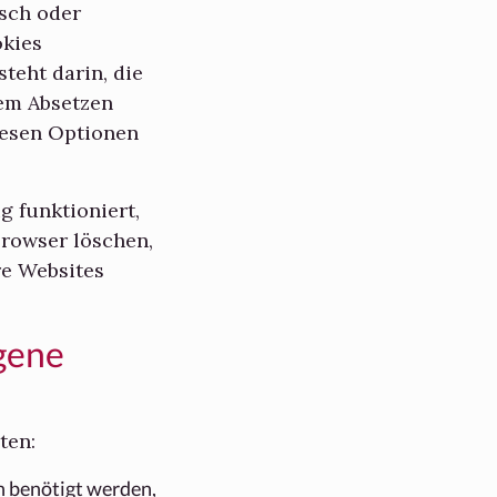
sch oder
okies
teht darin, die
dem Absetzen
iesen Optionen
g funktioniert,
Browser löschen,
re Websites
gene
ten:
n benötigt werden,