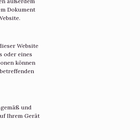
den außerdem
ndem Dokument
Website.
dieser Website
s oder eines
tionen können
 betreffenden
gsgemäß und
auf Ihrem Gerät